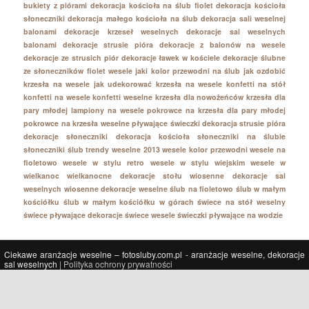
bukiety z piórami
dekoracja kościoła na ślub fiolet
dekoracja kościoła
słoneczniki
dekoracja małego kościoła na ślub
dekoracja sali weselnej
balonami
dekoracje krzeseł weselnych
dekoracje sal weselnych
balonami
dekoracje strusie pióra
dekoracje z balonów na wesele
dekoracje ze strusich piór
dekoracje ławek w kościele
dekoracje ślubne
ze słoneczników
fiolet wesele
jaki kolor przewodni na ślub
jak ozdobić
krzesła na wesele
jak udekorować krzesła na wesele
konfetti na stół
konfetti na wesele
konfetti weselne
krzesła dla nowożeńców
krzesła dla
pary młodej
lampiony na wesele
pokrowce na krzesła dla pary młodej
pokrowce na krzesła weselne
pływające świeczki dekoracja
strusie pióra
dekoracje
słoneczniki dekoracja kościoła
słoneczniki na ślubie
słoneczniki ślub
trendy weselne 2013
wesele kolor przewodni
wesele na
fioletowo
wesele w stylu retro
wesele w stylu wiejskim
wesele w
wielkanoc
wielkanocne dekoracje stołu
wiosenne dekoracje sal
weselnych
wiosenne dekoracje weselne
ślub na fioletowo
ślub w małym
kościółku
ślub w małym kościółku w górach
świece na stół weselny
świece pływające dekoracje
świece wesele
świeczki pływające na wodzie
Ciekawe aranżacje weselne – fotosluby.com.pl - aranżacje weselne, dekoracje
sal weselnych
| Polityka ochrony prywatności