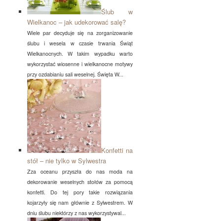
Ślub w
Wielkanoc – jak udekorować salę?
Wiele par decyduje się na zorganizowanie
ślubu i wesela w czasie trwania Świąt
Wielkanocnych. W takim wypadku warto
wykorzystać wiosenne i wielkanocne motywy
przy ozdabianiu sali weselnej. Święta W...
Konfetti na
stół – nie tylko w Sylwestra
Zza oceanu przyszła do nas moda na
dekorowanie weselnych stołów za pomocą
konfetti. Do tej pory takie rozwiązania
kojarzyły się nam głównie z Sylwestrem. W
dniu ślubu niektórzy z nas wykorzystywal...