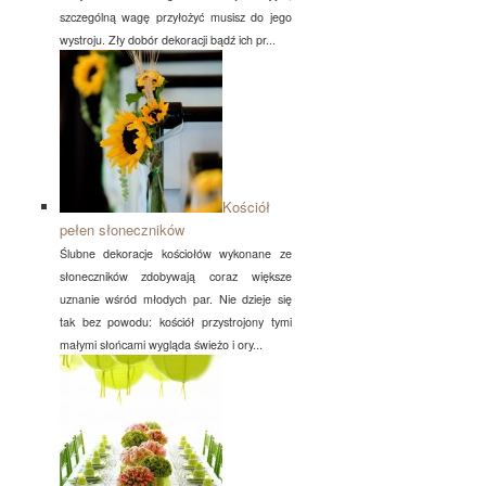
szczególną wagę przyłożyć musisz do jego
wystroju. Zły dobór dekoracji bądź ich pr...
Kościół
pełen słoneczników
Ślubne dekoracje kościołów wykonane ze
słoneczników zdobywają coraz większe
uznanie wśród młodych par. Nie dzieje się
tak bez powodu: kościół przystrojony tymi
małymi słońcami wygląda świeżo i ory...