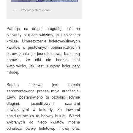
źródło: pinterest.com
Patrząc na drugą fotografię, już na
pierwszy rzut oka widzimy, jaki kolor tam
króluje. Umieszczenie fioletowo-liliowych
kwiatów w gustownych pojemniczkach i
przewiązanie je jasnofioletową tasiemką
sprawia, że nikt nie będzie miał
wątpliwości, jaki jest ulubiony kolor pary
młodej.
Bardzo ciekawa jest trzecia
zaprezentowana przeze mnie aranżacja.
Ławki postanowiono tu ozdobić jedynie
długimi, jasnoliliowymi szarfami
zawiązanymi w kokardy. Za ławkami
znajduje się za to barwny bukiet. Wśród
wybranych do niego kwiatów można
odnaleźć barwę fioletową, liliową oraz